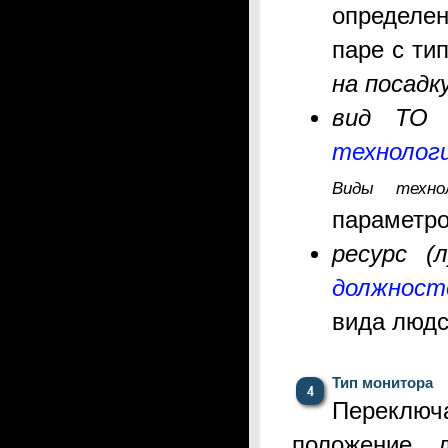
определен
паре с ти
на посадк
вид ТО
технолог
Виды технол
параметро
ресурс (л
должност
вида людс
Тип монитора
Переклю
положение 