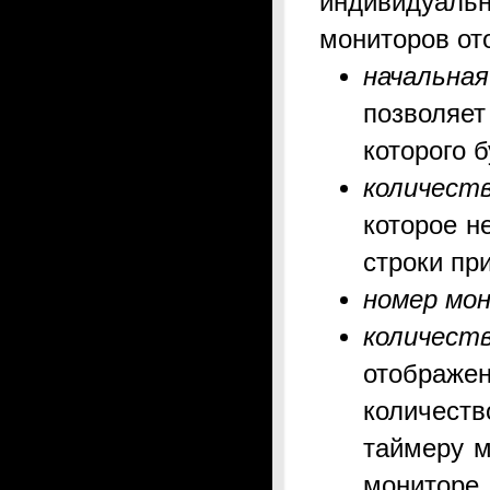
индивидуаль
мониторов от
начальна
позволяе
которого 
количест
которое н
строки пр
номер мо
количест
отображ
количеств
таймеру м
монитор