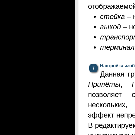
отображаемой
с
тойка
– 
выход
– н
транспор
терминал
Настройка изо
Д
анная г
Прилёты
,
позволяет 
нескольких
эффект непре
В редактируе