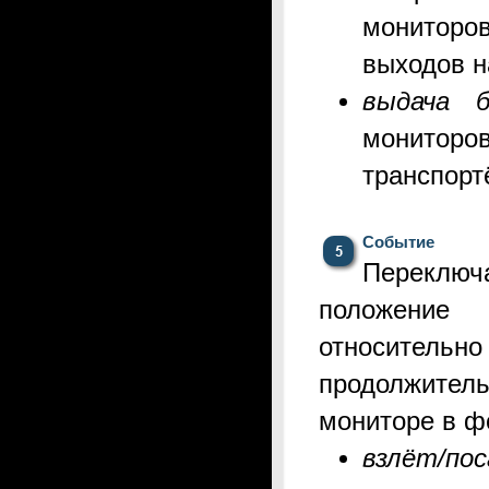
мониторо
выходов н
выдача б
мониторо
транспорт
Событие
Переклю
положение
относите
продолжите
мониторе в ф
взлёт/пос