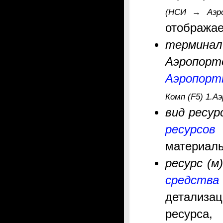
(НСИ
Аэр
→
отображае
терминал
Аэропор
Аэропор
Комп (F5) 1.
вид ресур
ресурсов
материаль
ресурс (м
средства
детализ
ресурса