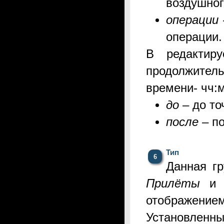
воздушног
операции
операции.
В редактир
продолжите
времени- чч:
до
– до то
после
– п
Тип
Д
анная г
Прилёты
отображен
Установлен