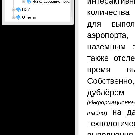
интерактив
Использование персонала
НСИ
количества
Отчёты
для выпол
аэропорта
наземным о
также отсл
время вы
Собственн
дублёро
(Информационна
на да
табло
)
технологич
выполнен