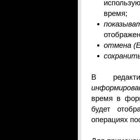
использу
время;
показыват
отображен
отмена (E
сохранить 
В
реда
информиров
время в форм
будет отобр
операциях по