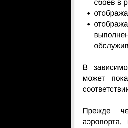
сбоев в 
отобража
отобра
выполне
обслужив
В зависимо
может пока
соответстви
Прежде че
аэропорта,