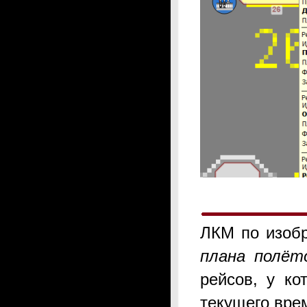
ЛКМ по изоб
плана полёт
рейсов, у ко
текущего вре