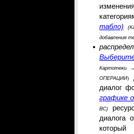
изменения
категори
табло)
(
добавления т
распреде
Выберите
Картотеки
ОПЕРАЦИИ
)
диалог ф
графике 
ресурс
ВС)
диалога о
который