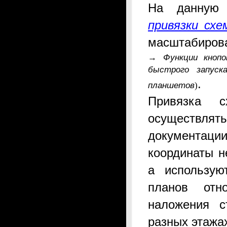
На данную
привязки сх
масштабиров
→
Функции кнопо
быстрого запус
.
планшетов
)
Привязка 
осуществлят
документации
координаты н
а использую
планов отн
наложения с
разных этажах