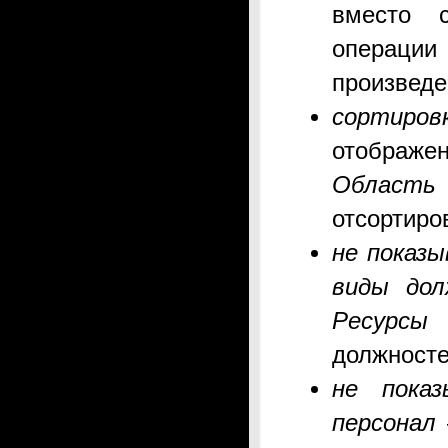
вместо с
операци
произведе
сортиро
отображе
Област
отсортиро
не показы
виды дол
Ресурсы
н
должносте
не пока
персонал