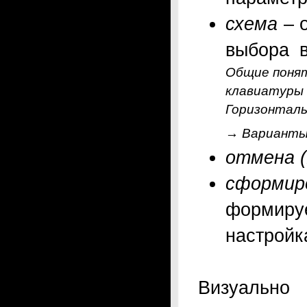
схема
– 
выбора 
Общие понят
клавиатуры
Горизонтал
→ Варианты 
отмена (
сформир
формируе
настрой
Визуально