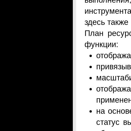
инструмен
здесь также
План ресур
функции:
отобража
привязыв
масштаби
отображ
применен
на основ
статус в