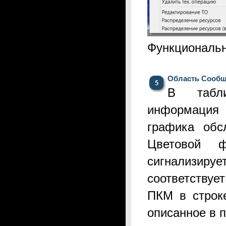
Функциональн
Область Сооб
В табли
информация
графика обс
Ц
ветовой ф
сигнализир
соответствует
ПКМ в строк
описанное в 