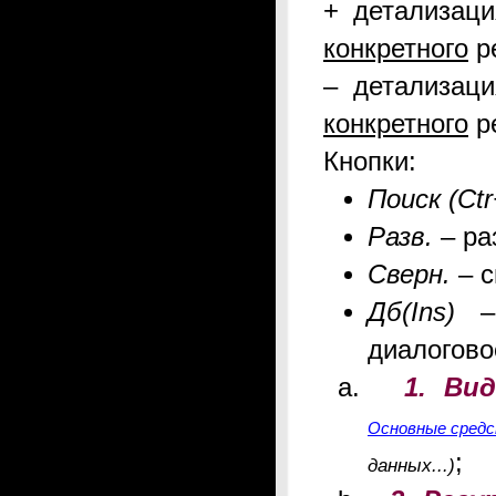
+ детализаци
конкретного
р
– детализаци
конкретного
р
Кнопки:
Поиск (Ctr
Разв.
– ра
Сверн.
– с
Дб(Ins)
диалогово
1. Ви
Основные сред
;
данных...)