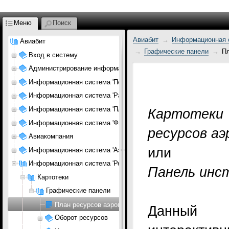
Меню
Поиск
Авиабит
Информационная с
Авиабит
Графические панели
Пл
Вход в систему
Администрирование информационной системы
Информационная система 'Персонал АК'
Информационная система 'Расписание'
Информационная система 'Планирование АК'
Картотек
Информационная система 'Финансы АК'
ресурсов а
Авиакомпания
или
Информационная система 'Аэропорт'
Информационная система 'Ресурсы АП'
Панель инс
Картотеки
Графические панели
План ресурсов аэропорта
Данный п
Оборот ресурсов