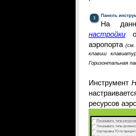
Панель инстру
На дан
настройки
от
аэропорта
(
см.
клавиш клавиату
Горизонтальная п
Инструмент
Н
настраиваетс
ресурсов аэр