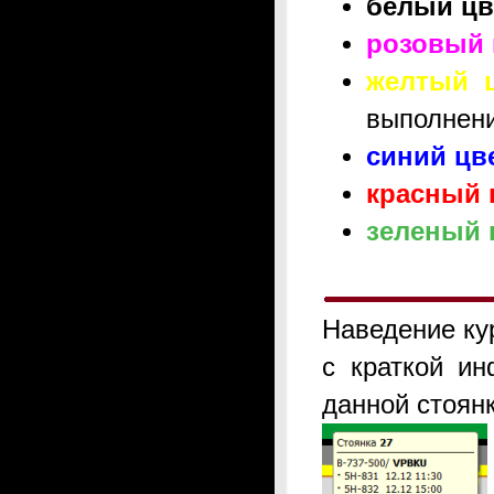
белый цв
розовый 
желтый 
выполнени
синий цв
красный 
зеленый 
Наведение ку
с краткой ин
данной стоян