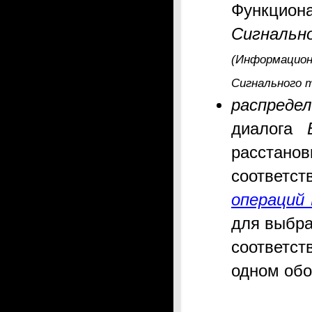
Функцион
Сигнальн
(Информацио
Сигнального 
распреде
диалога
расстано
соответс
операций
для выбра
соответст
одном обо