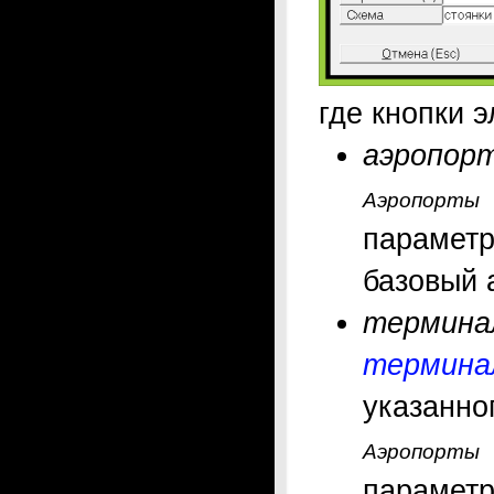
где кнопки 
аэропор
Аэропорты
параме
базовый 
термина
термина
указанно
Аэропорт
параметр