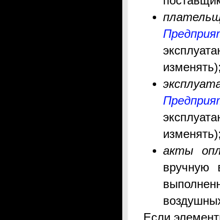
поставщик
плательщ
Предприя
эксплуата
изменять)
эксплуат
Предприя
эксплуата
изменять)
акты оп
вручную 
выполненн
воздушных
Если элемент