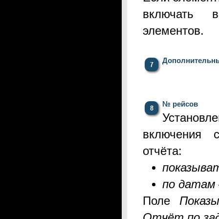
включать 
элементов.
Дополнительн
№ рейсов
Установ
включения 
отчёта:
показыва
по датам
Поле
Показ
О
тчёт по за