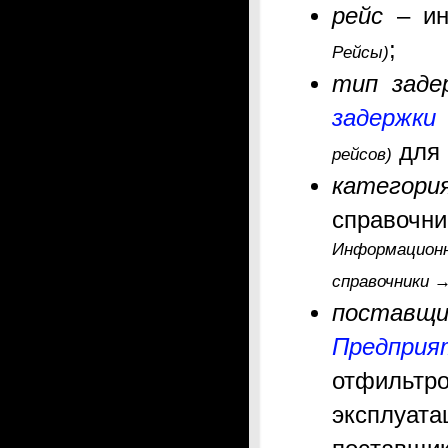
рейс
– ин
;
Рейсы)
тип заде
задержки
для 
рейсов
)
категори
справочн
Информацио
справочники
поставщи
Предприя
отфильт
эксплуа