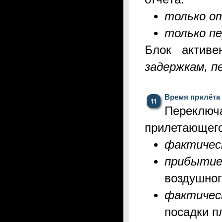
только о
только п
Блок актив
задержкам, п
Время прилёта
Переклю
прилетающего
фактичес
прибыти
воздушног
ф
актиче
посадки п