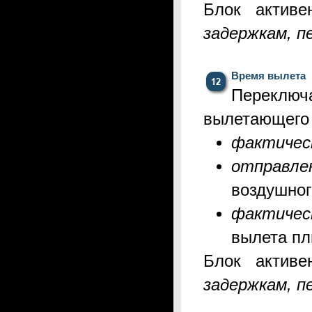
Блок актив
задержкам, п
Время вылета
Переклю
вылетающего 
фактичес
отправле
воздушног
ф
актиче
вылета пл
Блок актив
задержкам, п