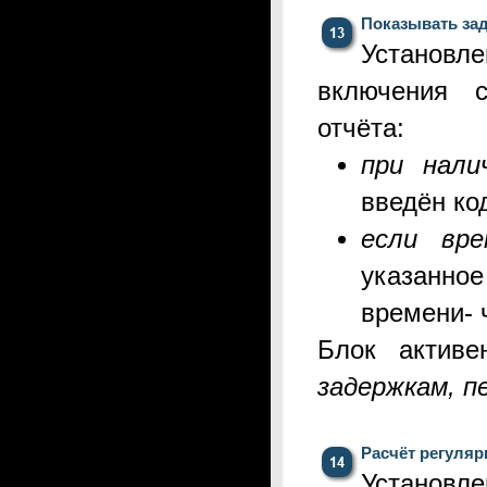
Показывать зад
Установ
включения 
отчёта:
при нали
введён ко
если вре
указанно
времени-
Блок актив
задержкам, п
Расчёт регуляр
Устано