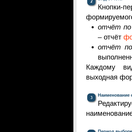
К
нопки-пе
формируемого
отчёт по
– отчёт
фо
отчёт по
выполнен
Каждому вид
выходная фо
Наименование 
Редактир
наименование
Период выбор