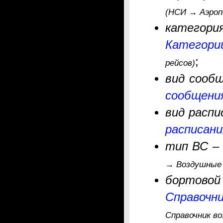
(НСИ
Аэроп
→
категори
Категори
;
рейсов)
вид сооб
сообщени
вид распи
расписани
тип ВС
– 
Воздушные
→
бортов
Справочн
Справочник в