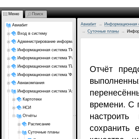
Меню
Поиск
Авиабит
Информационная с
Авиабит
Суточные планы
Инфор
Вход в систему
Администрирование информационной системы
Информационная система 'Персонал АК'
Информационная система 'Расписание'
Информационная система 'Планирование АК'
Отчёт пред
Информационная система 'Финансы АК'
выполненн
Авиакомпания
перенесён
Информационная система 'Аэропорт'
Картотеки
времени. С 
НСИ
настроить 
Отчёты
Расписание
сохранить 
Суточные планы