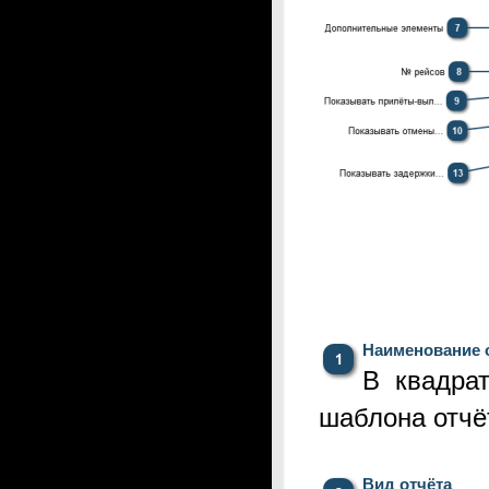
Наименование 
В квадра
шаблона отчё
Вид отчёта