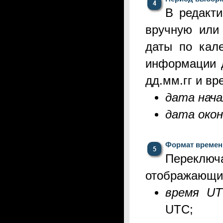
В редакт
вручную
или
даты по кал
информации 
дд.мм.гг и вр
дата нача
дата окон
Формат времен
Переклю
отображающий
время U
UTC;