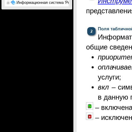
Инструм
Информационная система 'Ресурсы АП'
представлени
Поля табличн
Информат
общие сведени
приорит
оплачивае
услуги;
вкл
– сим
в данную 
– включена
–
исключен