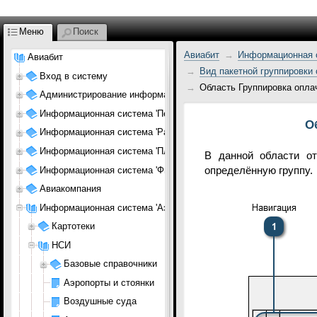
Меню
Поиск
Авиабит
Информационная с
Авиабит
Вид пакетной группировки
Вход в систему
Область Группировка опла
Администрирование информационной системы
Информационная система 'Персонал АК'
О
Информационная система 'Расписание'
Информационная система 'Планирование АК'
В данной области от
Информационная система 'Финансы АК'
определённую группу.
Авиакомпания
Информационная система 'Аэропорт'
Картотеки
НСИ
Базовые справочники
Аэропорты и стоянки
Воздушные суда