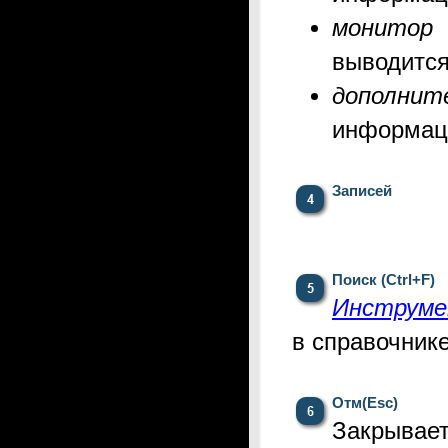
монитор
выводитс
дополнит
информац
Записей
Поиск (Ctrl+F)
Инструме
в справочнике
Отм(Esc)
Закрывает