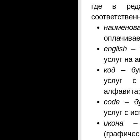
где в
р
ед
соответствен
наименов
оплачива
english
– 
услуг
на а
код
–
бу
услуг
с
алфавита
code
–
б
услуг
с и
икона
– 
(
графичес