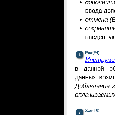
дополнит
ввода
доп
отмена (E
сохранит
введённу
Ред(F4)
Инструме
в
данной о
данных возмо
Добавление з
оплачиваемых
Удл(F8)