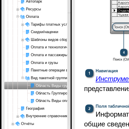
Автопарк
Ресурсы
Оплата
Тарифы платных услуг
Скидки/наценки
Шаблоны видов сборов
Оплата и технологические операции
Оплата и пассажиры
Оплата и грузы
Пакетные операции в оплате
Навигация
Инструм
Вид пакетной группировки оплатных услуг
Область Виды группировки оплачиваемых услуг
представлени
Область Группировка оплачиваемых услуг
Область Виды оплачиваемых услуг
Поля табличн
География
Информат
Внутренние справочники раздела Аэропорт
общие сведен
Отчёты