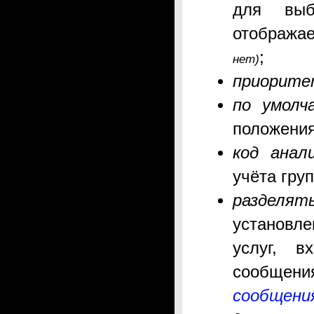
для выб
отобража
;
нет)
приорит
по умолч
положени
код анал
учёта гру
разделят
у
становл
услуг, 
сообщени
сообщени