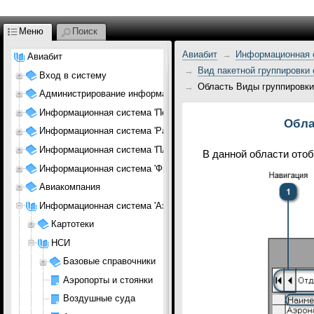
Меню
Поиск
Авиабит
Информационная с
Авиабит
Вид пакетной группировки
Вход в систему
Область Виды группировки
Администрирование информационной системы
Информационная система 'Персонал АК'
Обла
Информационная система 'Расписание'
Информационная система 'Планирование АК'
В данной области ото
Информационная система 'Финансы АК'
Авиакомпания
Информационная система 'Аэропорт'
Картотеки
НСИ
Базовые справочники
Аэропорты и стоянки
Воздушные суда