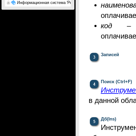
Информационная система 'Ресурсы АП'
наименов
оплачивае
код
оплачивае
Записей
Поиск (Ctrl+F)
Инструме
в
данной обл
Дб(Ins)
Инструме