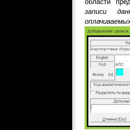
области
пре
записи да
оплачиваемых