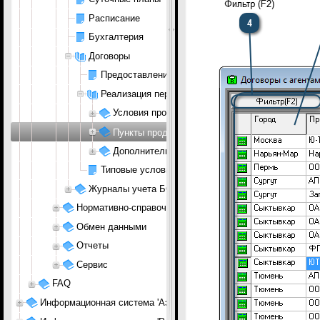
Расписание
Бухгалтерия
Договоры
Предоставление услуг
Реализация перевозок
Условия продажи (Договоры с агентами)
Пункты продажи (Договоры с агентами)
Дополнительные условия
Типовые условия
Журналы учета БСО
Нормативно-справочная информация (НСИ)
Обмен данными
Отчеты
Сервис
FAQ
Информационная система 'Аэропорт'