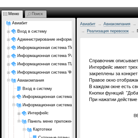
Меню
Поиск
Авиабит
Авиабит
Авиакомпания
Реализация перевозок
Вход в систему
Администрирование информационной системы
Информационная система 'Персонал АК'
Информационная система 'Расписание'
Справочник описывает 
Информационная система 'Планирование АК'
Интерфейс имеет трех
Информационная система 'Финансы АК'
закреплены за конкре
Правое окно отображае
Авиакомпания
В каждом окне есть св
Вход в систему
Кнопки функций "Добав
Информационная система 'Планирование АК'
При нажатии действие 
Информационная система 'Финансы'
Интерфейс
Панель меню приложения
Картотеки
Суточные планы